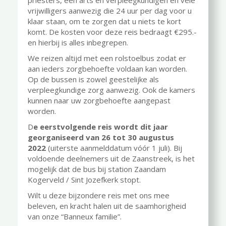
priesters, een arts en verpleegkundigen en vele
vrijwilligers aanwezig die 24 uur per dag voor u
klaar staan, om te zorgen dat u niets te kort
komt. De kosten voor deze reis bedraagt €295.-
en hierbij is alles inbegrepen.
We reizen altijd met een rolstoelbus zodat er
aan ieders zorgbehoefte voldaan kan worden.
Op de bussen is zowel geestelijke als
verpleegkundige zorg aanwezig. Ook de kamers
kunnen naar uw zorgbehoefte aangepast
worden.
D
e eerstvolgende reis wordt dit jaar
georganiseerd van 26 tot 30 augustus
2022
(uiterste aanmelddatum vóór 1 juli). Bij
voldoende deelnemers uit de Zaanstreek, is het
mogelijk dat de bus bij station Zaandam
Kogerveld / Sint Jozefkerk stopt.
Wilt u deze bijzondere reis met ons mee
beleven, en kracht halen uit de saamhorigheid
van onze “Banneux familie”.