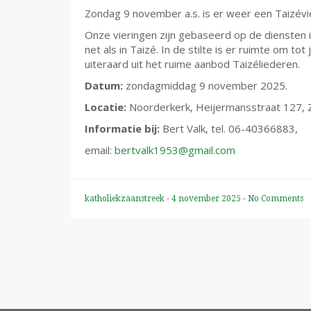
Zondag 9 november a.s. is er weer een Taizévi
Onze vieringen zijn gebaseerd op de diensten in 
net als in Taizé. In de stilte is er ruimte om 
uiteraard uit het ruime aanbod Taizéliederen.
Datum:
zondagmiddag 9 november 2025.
Locatie:
Noorderkerk, Heijermansstraat 127, Z
Informatie bij:
Bert Valk, tel. 06-40366883,
email:
bertvalk1953@gmail.com
katholiekzaanstreek
-
4 november 2025
-
No Comments