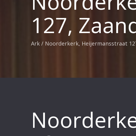
Noorderke
127, Zaa
Ark
/
Noorderkerk, Heijermansstraat 1
Noorderke