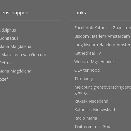
eenschappen
Links
Facebook Katholiek Zaanstre
Odulphus
Bisdom Haarlem-Amsterdam
 Bonifatius
Jong bisdom Haarlem-Amste
Maria Magdalena
Kathedraal TV
 Martelaren van Gorcum
Website Mgr. Hendriks
 Petrus
OLV ter nood
Maria Magdalena
Tiltenberg
Jozef
Meldpunt grensoverschrijden
gedrag
RKkerk Nederland
Katholiek Nieuwsblad
Radio Maria
Twitteren met God