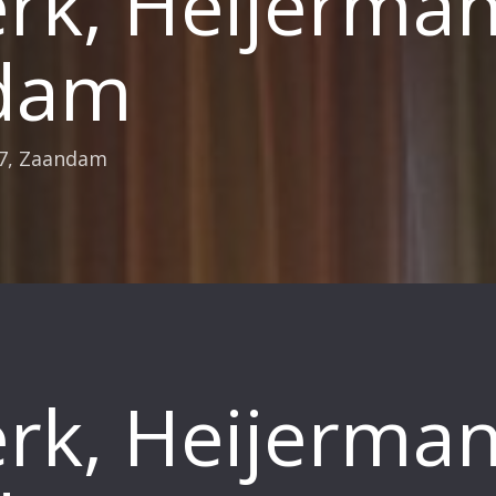
rk, Heijerman
ndam
27, Zaandam
rk, Heijerman