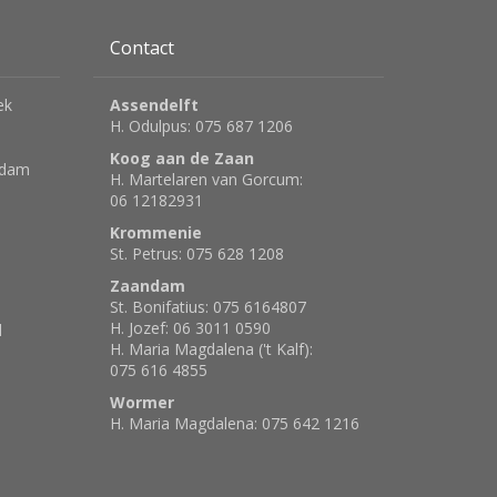
Contact
ek
Assendelft
H. Odulpus: 075 687 1206
Koog aan de Zaan
rdam
H. Martelaren van Gorcum:
06 12182931
Krommenie
St. Petrus: 075 628 1208
Zaandam
St. Bonifatius: 075 6164807
H. Jozef: 06 3011 0590
d
H. Maria Magdalena ('t Kalf):
075 616 4855
Wormer
H. Maria Magdalena: 075 642 1216