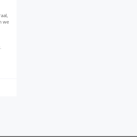
aal,
en we
.