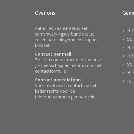
Over ons
Gem
Katholiek Zaanstreek is een
H. 
samenwerkingsverband dat uit
St.
zeven parochiegemeenschappen
bestaat.
H. 
Contact per mail
HH.
Zoekt u contact met een van onze
St.
gemeenschappen, gebruik dan het
contactformulier
.
H. 
Contact per telefoon
H. 
Voor telefonisch contact zie het
kader rechts voor de
telefoonnummers per parochie.