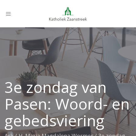
Toggle
navigation
3e zondag van
Pasen: Woord- en
gebedsviering
Ark
/
H. Maria Magdalena Wormer
/
3e zondag