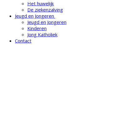
Het huwelijk
De ziekenzalving
Jeugd en Jongeren
Jeugd en Jongeren
Kinderen
Jong Katholiek
Contact
6e zondag van Pasen:
Eucharistieviering
Ark
/
H. Maria Magdalena Wormer
/
6e zondag van