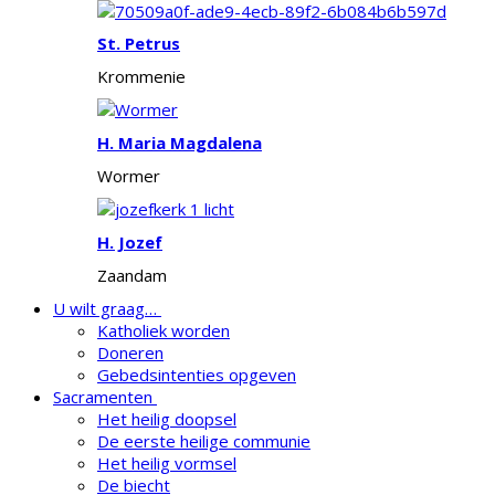
St. Petrus
Krommenie
H. Maria Magdalena
Wormer
H. Jozef
Zaandam
U wilt graag…
Katholiek worden
Doneren
Gebedsintenties opgeven
Sacramenten
Het heilig doopsel
De eerste heilige communie
Het heilig vormsel
De biecht